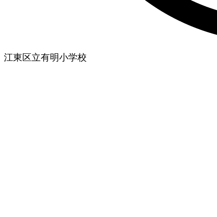
江東区立有明小学校