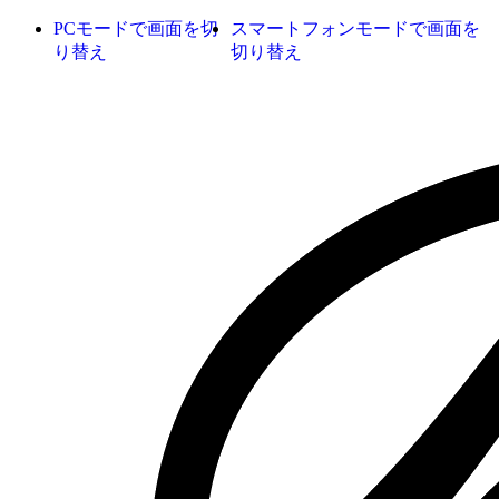
PCモードで画面を切
スマートフォンモードで画面を
り替え
切り替え