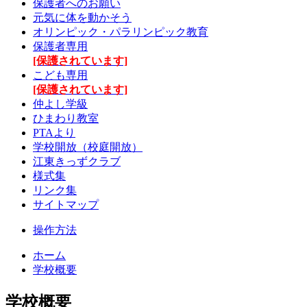
保護者へのお願い
元気に体を動かそう
オリンピック・パラリンピック教育
保護者専用
[保護されています]
こども専用
[保護されています]
仲よし学級
ひまわり教室
PTAより
学校開放（校庭開放）
江東きっずクラブ
様式集
リンク集
サイトマップ
操作方法
ホーム
学校概要
学校概要