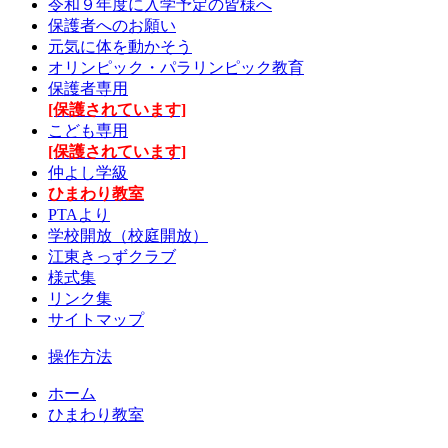
令和９年度に入学予定の皆様へ
保護者へのお願い
元気に体を動かそう
オリンピック・パラリンピック教育
保護者専用
[保護されています]
こども専用
[保護されています]
仲よし学級
ひまわり教室
PTAより
学校開放（校庭開放）
江東きっずクラブ
様式集
リンク集
サイトマップ
操作方法
ホーム
ひまわり教室