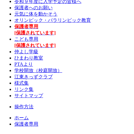
令和９年度に入学予定の皆様へ
保護者へのお願い
元気に体を動かそう
オリンピック・パラリンピック教育
保護者専用
[保護されています]
こども専用
[保護されています]
仲よし学級
ひまわり教室
PTAより
学校開放（校庭開放）
江東きっずクラブ
様式集
リンク集
サイトマップ
操作方法
ホーム
保護者専用